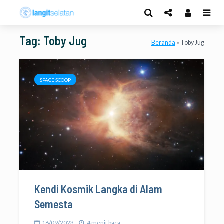
Tag: Toby Jug
Beranda
»
Toby Jug
SPACE SCOOP
Kendi Kosmik Langka di Alam
Semesta
16/09/2023
4 menit baca