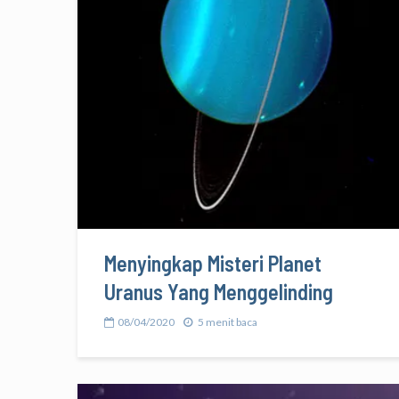
Menyingkap Misteri Planet
Uranus Yang Menggelinding
08/04/2020
5 menit baca