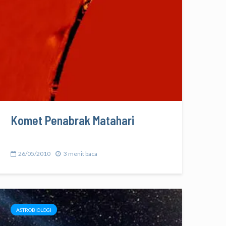
Komet Penabrak Matahari
26/05/2010
3 menit baca
ASTROBIOLOGI