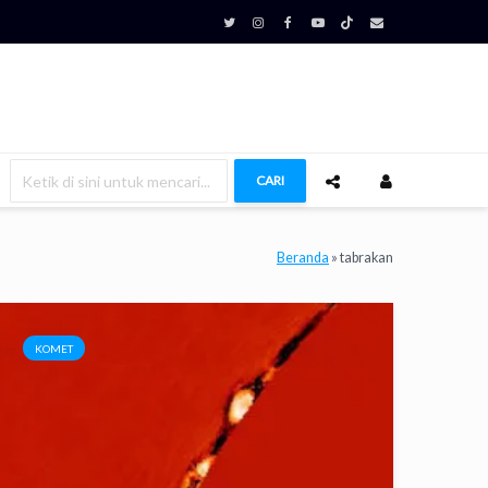
CARI
Beranda
»
tabrakan
KOMET