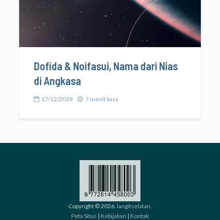
Dofida & Noifasui, Nama dari Nias
di Angkasa
17/12/2019
7 menit baca
Copyright © 2026.
langitselatan
.
Peta Situs
|
Kebijakan
|
Kontak