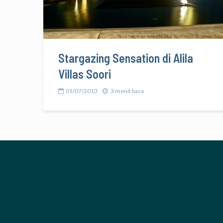
Stargazing Sensation di Alila
Villas Soori
01/07/2013
3 menit baca