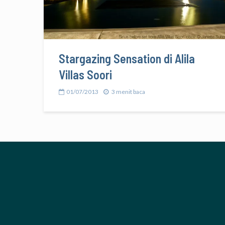
Stargazing Sensation di Alila
Villas Soori
01/07/2013
3 menit baca