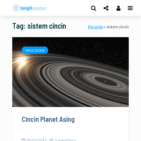
Tag: sistem cincin
Beranda
»
sistem cincin
SPACE SCOOP
Cincin Planet Asing
05/02/2015
2 menit baca