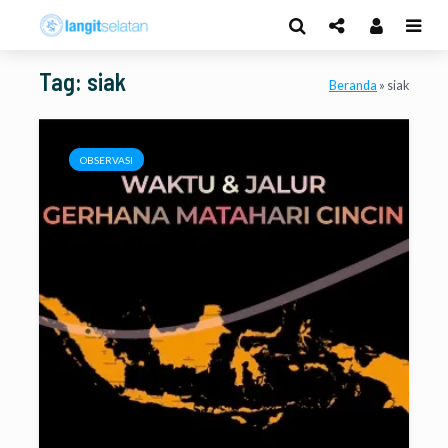
Tag: siak
Beranda
»
siak
OBSERVASI