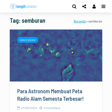
Tag: semburan
Beranda
»
semburan
SPACE SCOOP
Para Astronom Membuat Peta
Radio Alam Semesta Terbesar!
25/03/2026
3 menit baca