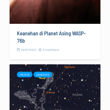
Keanehan di Planet Asing WASP-
76b
14/07/2023
3 menit baca
METEOR
OBSERVASI