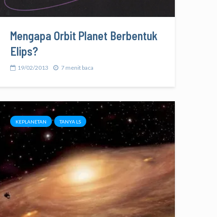
Mengapa Orbit Planet Berbentuk
Elips?
19/02/2013
7 menit baca
KEPLANETAN
TANYA LS