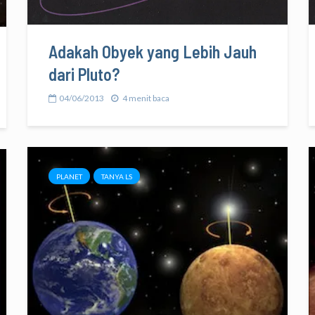
Adakah Obyek yang Lebih Jauh
dari Pluto?
04/06/2013
4 menit baca
PLANET
TANYA LS