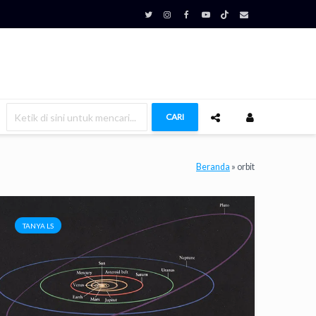
CARI
Beranda
»
orbit
TANYA LS