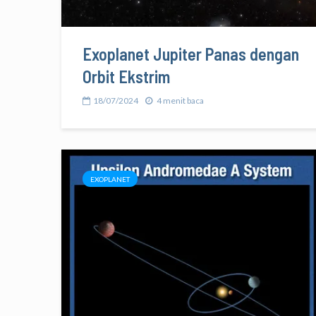
Exoplanet Jupiter Panas dengan
Orbit Ekstrim
18/07/2024
4 menit baca
EXOPLANET