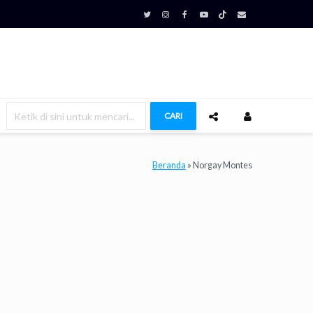
CARI
Beranda
»
Norgay Montes