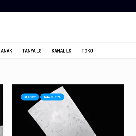
 ANAK
TANYA LS
KANAL LS
TOKO
PLANET
TATA SURYA