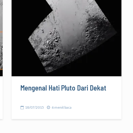
Mengenal Hati Pluto Dari Dekat
18/07/2015
6 menit baca