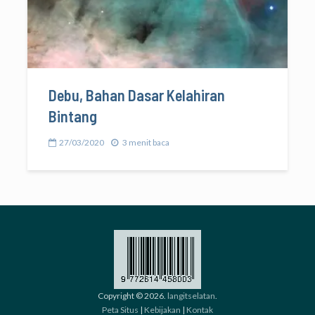
Debu, Bahan Dasar Kelahiran
Bintang
27/03/2020
3 menit baca
Copyright © 2026.
langitselatan
.
Peta Situs
|
Kebijakan
|
Kontak