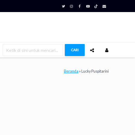
CARI
Beranda
»
Lucky Puspitarini