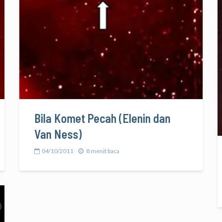
Bila Komet Pecah (Elenin dan
Van Ness)
04/10/2011
8 menit baca