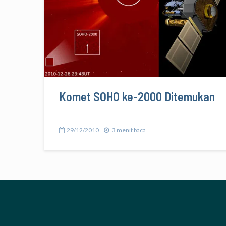
Komet SOHO ke-2000 Ditemukan
29/12/2010
3 menit baca