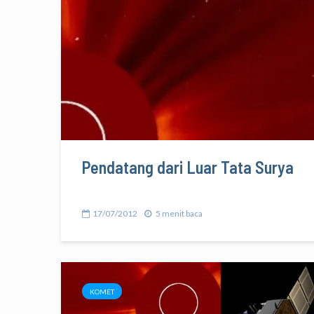
Pendatang dari Luar Tata Surya
17/07/2012
5 menit baca
KOMET