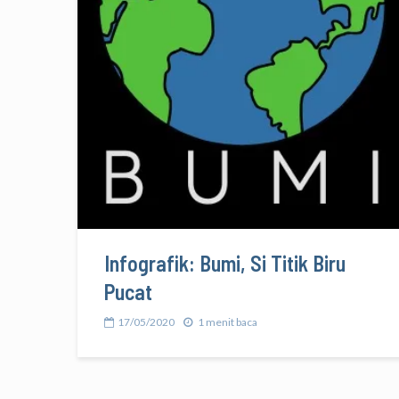
Infografik: Bumi, Si Titik Biru
Pucat
17/05/2020
1 menit baca