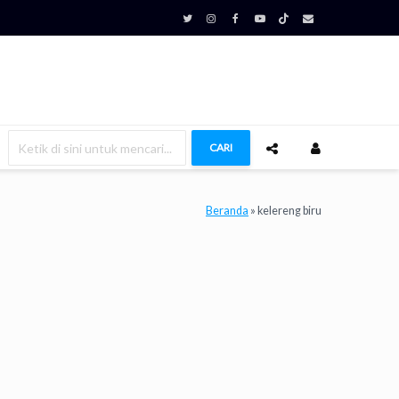
CARI
Beranda
»
kelereng biru