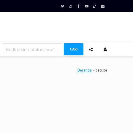
CARI
Beranda
»
icecube