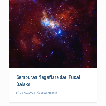
Semburan Megaflare dari Pusat
Galaksi
23/01/2015
2 menit baca