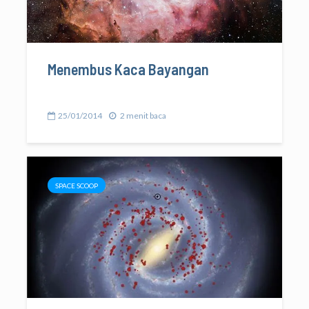
Menembus Kaca Bayangan
25/01/2014
2 menit baca
SPACE SCOOP