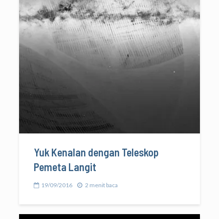
Yuk Kenalan dengan Teleskop
Pemeta Langit
19/09/2016
2 menit baca