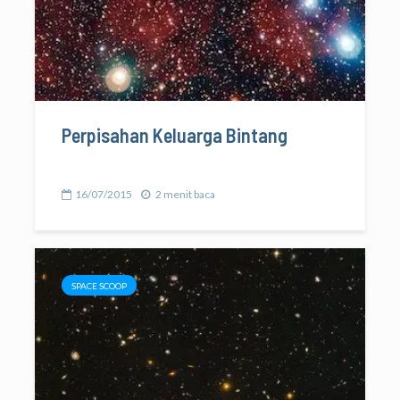
Perpisahan Keluarga Bintang
16/07/2015
2 menit baca
SPACE SCOOP