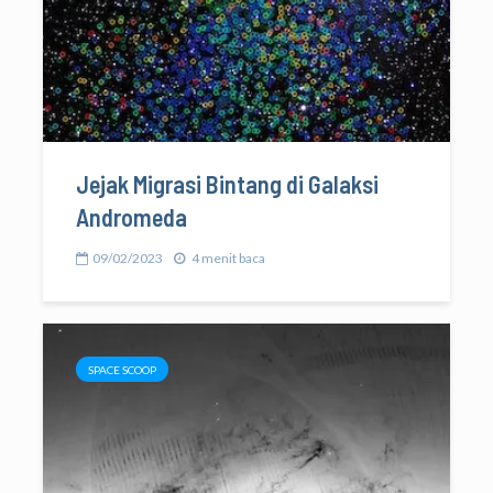
Jejak Migrasi Bintang di Galaksi
Andromeda
09/02/2023
4 menit baca
SPACE SCOOP