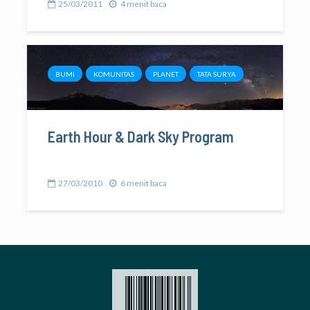
25/03/2011
4 menit baca
BUMI
KOMUNITAS
PLANET
TATA SURYA
Earth Hour & Dark Sky Program
27/03/2010
6 menit baca