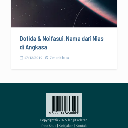
Dofida & Noifasui, Nama dari Nias
di Angkasa
17/12/2019
7 menit baca
Copyright © 2026.
langitselatan
.
Peta Situs
|
Kebijakan
|
Kontak