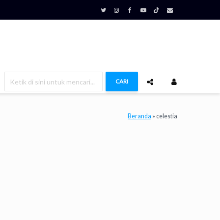
CARI
Beranda
»
celestia