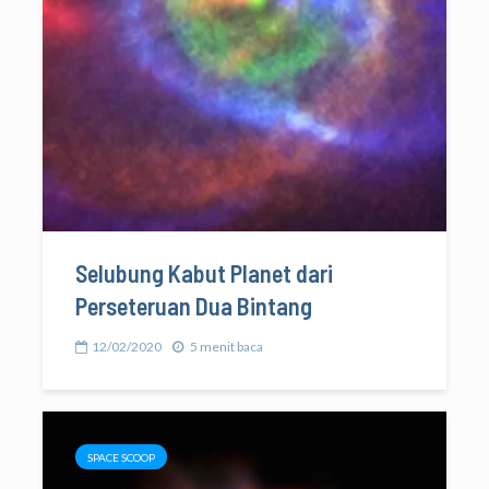
Selubung Kabut Planet dari
Perseteruan Dua Bintang
12/02/2020
5 menit baca
SPACE SCOOP