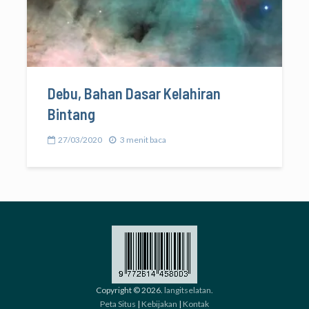
Debu, Bahan Dasar Kelahiran
Bintang
27/03/2020
3 menit baca
Copyright © 2026.
langitselatan
.
Peta Situs
|
Kebijakan
|
Kontak