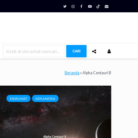
CARI
Beranda
»
Alpha Centauri B
EXOPLANET
KEPLANETAN