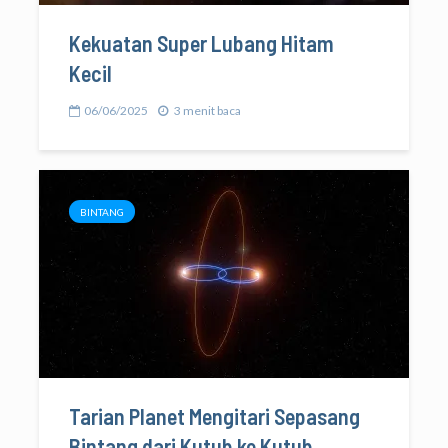
Kekuatan Super Lubang Hitam
Kecil
06/06/2025
3 menit baca
BINTANG
Tarian Planet Mengitari Sepasang
Bintang dari Kutub ke Kutub