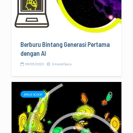
Berburu Bintang Generasi Pertama
dengan AI
09/05/2023
3 menit baca
SPACE SCOOP