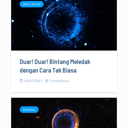
SPACE SCOOP
Duar! Duar! Bintang Meledak
dengan Cara Tak Biasa
10/07/2025
2 menit baca
BINTANG