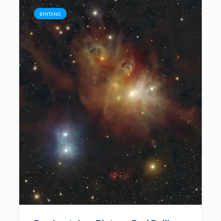
BINTANG