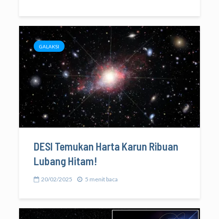
GALAKSI
DESI Temukan Harta Karun Ribuan
Lubang Hitam!
20/02/2025
5 menit baca