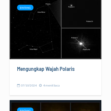
BINTANG
Mengungkap Wajah Polaris
07/10/2024
4 menit baca
BINTANG