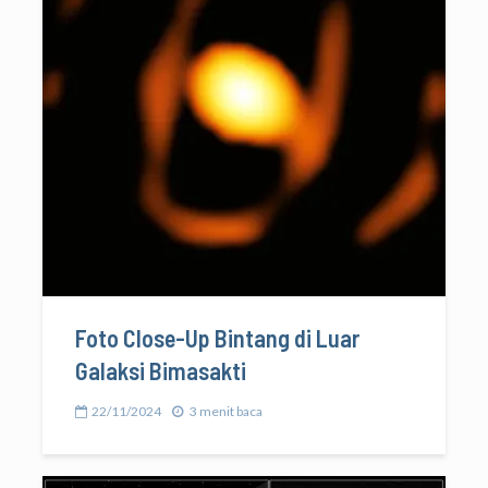
Foto Close-Up Bintang di Luar
Galaksi Bimasakti
22/11/2024
3 menit baca