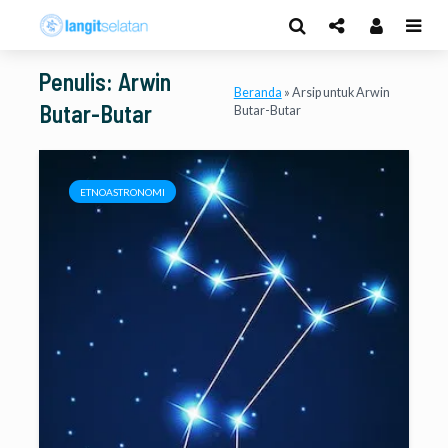
Penulis: Arwin
Beranda
»
Arsip untuk Arwin
Butar-Butar
Butar-Butar
ETNOASTRONOMI