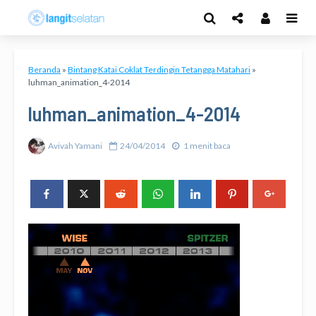
Beranda
»
Bintang Katai Coklat Terdingin Tetangga Matahari
»
luhman_animation_4-2014
luhman_animation_4-2014
Avivah Yamani
24/04/2014
1 menit baca