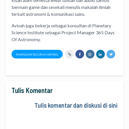
kisah alam semesta lewat
tulisan
dan
audio
sambil
bermain game dan sesekali menulis
makalah ilmiah
terkait astronomi &
komunikasi sains.
Avivah juga bekerja sebagai konsultan di
Planetary
Science Institute
sebagai Project Manager
365 Days
Of Astronomy
.
TAMPILKAN SELURUH ARTIKEL
Tulis Komentar
Tulis komentar dan diskusi di sini