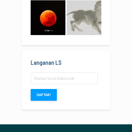
Langanan LS
Alamat
Surat
Elektronik
DAFTAR!