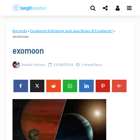
Beranda
»
Exoplanet di Bintang Jauh atau Bulan di Exoplanet?
»
exomoon
exomoon
Avivah Yamani
13/04/2014
1 menit baca