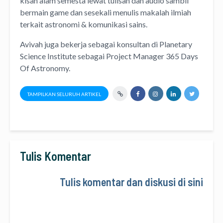
kisah alam semesta lewat
tulisan
dan
audio
sambil
bermain game dan sesekali menulis
makalah ilmiah
terkait astronomi &
komunikasi sains.
Avivah juga bekerja sebagai konsultan di
Planetary
Science Institute
sebagai Project Manager
365 Days
Of Astronomy
.
TAMPILKAN SELURUH ARTIKEL
Tulis Komentar
Tulis komentar dan diskusi di sini