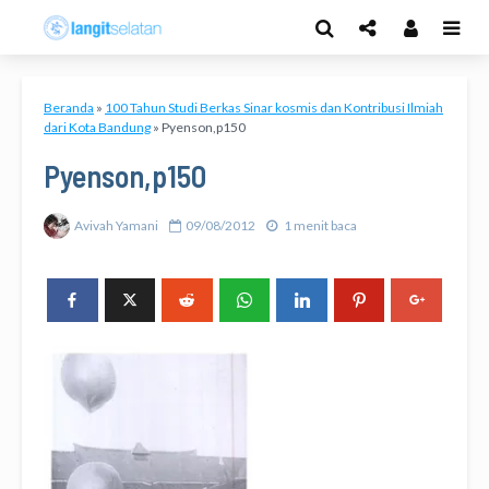
Beranda
»
100 Tahun Studi Berkas Sinar kosmis dan Kontribusi Ilmiah
dari Kota Bandung
»
Pyenson,p150
Pyenson,p150
Avivah Yamani
09/08/2012
1 menit baca