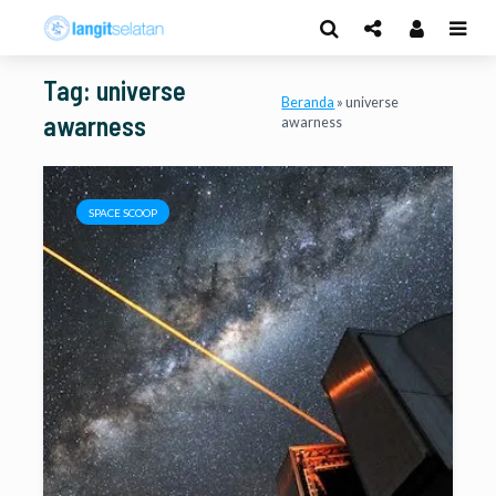
Tag: universe
Beranda
»
universe
awarness
awarness
SPACE SCOOP