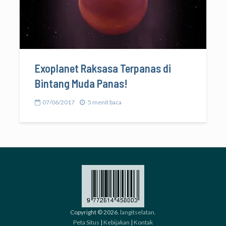
Exoplanet Raksasa Terpanas di
Bintang Muda Panas!
07/06/2017
5 menit baca
Copyright © 2026.
langitselatan
.
Peta Situs
|
Kebijakan
|
Kontak