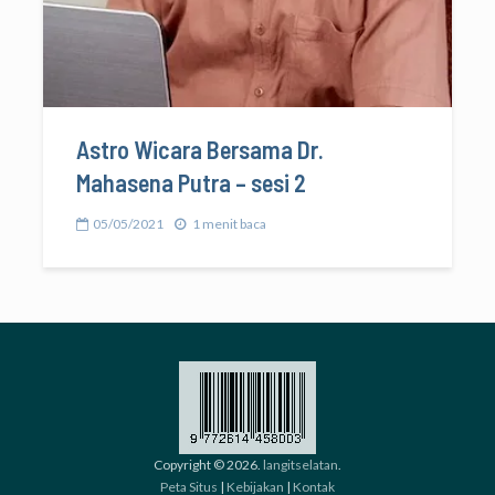
Astro Wicara Bersama Dr.
Mahasena Putra – sesi 2
05/05/2021
1 menit baca
Copyright © 2026.
langitselatan
.
Peta Situs
|
Kebijakan
|
Kontak