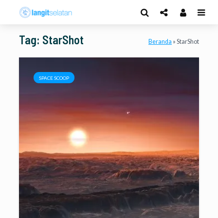
Tag: StarShot
Beranda
»
StarShot
SPACE SCOOP