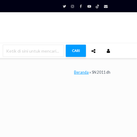
CARI
Beranda
»
SN 2011 dh