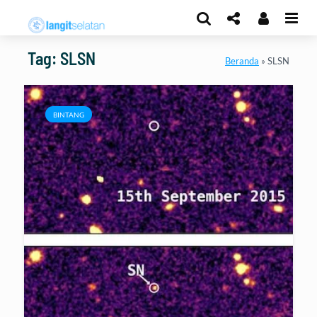
Tag: SLSN
Beranda
»
SLSN
BINTANG