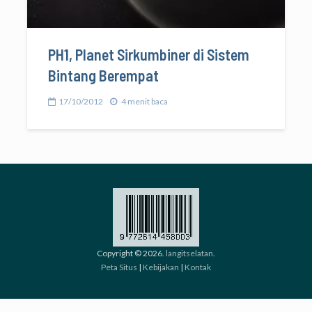
PH1, Planet Sirkumbiner di Sistem
Bintang Berempat
17/10/2012
4 menit baca
Copyright © 2026.
langitselatan
.
Peta Situs
|
Kebijakan
|
Kontak