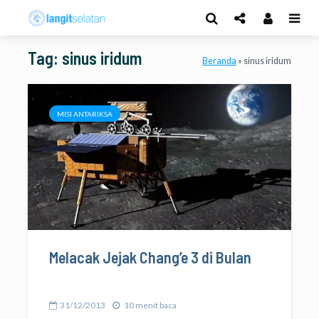
Tag: sinus iridum
Beranda
»
sinus iridum
MISI ANTARIKSA
Melacak Jejak Chang’e 3 di Bulan
31/12/2013
10 menit baca