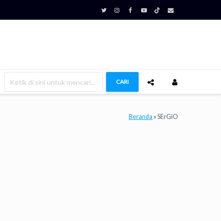
CARI
Beranda
»
SErGiO