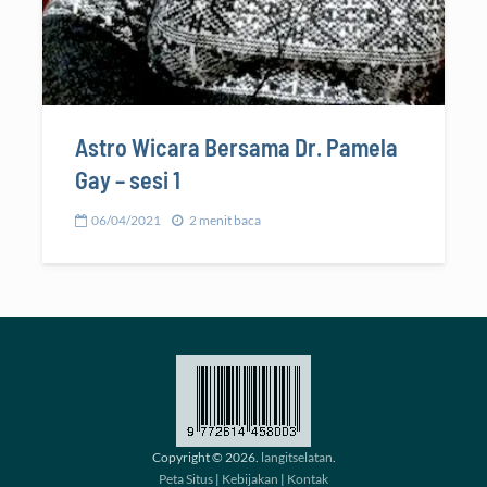
Astro Wicara Bersama Dr. Pamela
Gay – sesi 1
06/04/2021
2 menit baca
Copyright © 2026.
langitselatan
.
Peta Situs
|
Kebijakan
|
Kontak