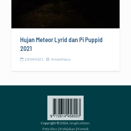
Hujan Meteor Lyrid dan Pi Puppid
2021
20/04/2021
4 menit baca
Copyright © 2026.
langitselatan
.
Peta Situs
|
Kebijakan
|
Kontak