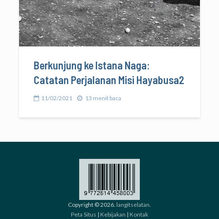
Berkunjung ke Istana Naga:
Catatan Perjalanan Misi Hayabusa2
11/02/2021
13 menit baca
Copyright © 2026.
langitselatan
.
Peta Situs
|
Kebijakan
|
Kontak