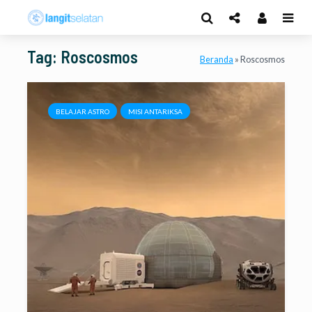
Tag: Roscosmos
Beranda
»
Roscosmos
BELAJAR ASTRO
MISI ANTARIKSA