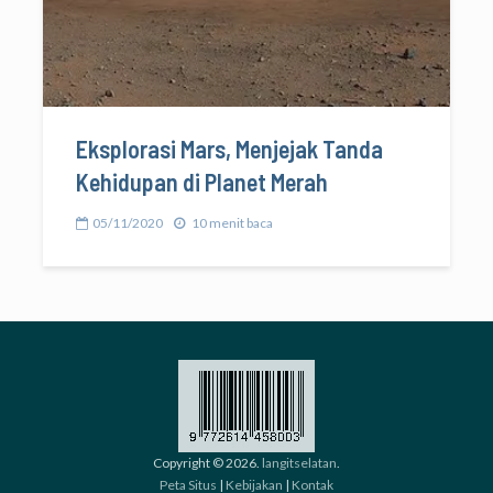
Eksplorasi Mars, Menjejak Tanda
Kehidupan di Planet Merah
05/11/2020
10 menit baca
Copyright © 2026.
langitselatan
.
Peta Situs
|
Kebijakan
|
Kontak