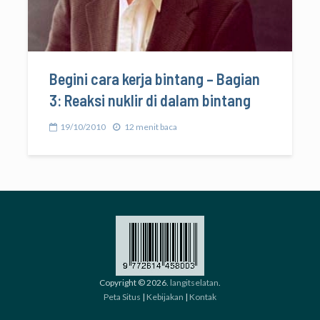
Begini cara kerja bintang – Bagian
3: Reaksi nuklir di dalam bintang
19/10/2010
12 menit baca
Copyright © 2026.
langitselatan
.
Peta Situs
|
Kebijakan
|
Kontak