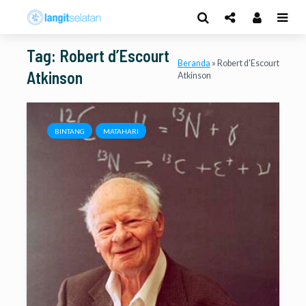
Tag: Robert d’Escourt
Beranda
»
Robert d'Escourt
Atkinson
Atkinson
BINTANG
MATAHARI