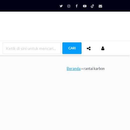
CARI
Beranda
»
rantai karbon