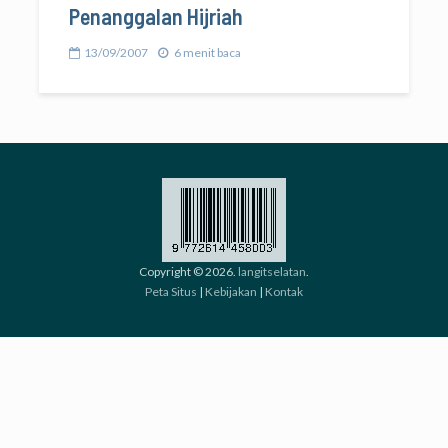
Penanggalan Hijriah
13/09/2007
6 menit baca
Copyright © 2026.
langitselatan
.
Peta Situs
|
Kebijakan
|
Kontak