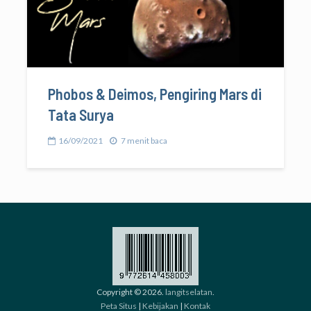
Phobos & Deimos, Pengiring Mars di
Tata Surya
16/09/2021
7 menit baca
Copyright © 2026.
langitselatan
.
Peta Situs
|
Kebijakan
|
Kontak