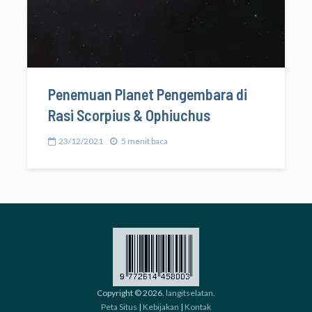
Penemuan Planet Pengembara di
Rasi Scorpius & Ophiuchus
23/12/2021
5 menit baca
Copyright © 2026.
langitselatan
.
Peta Situs
|
Kebijakan
|
Kontak