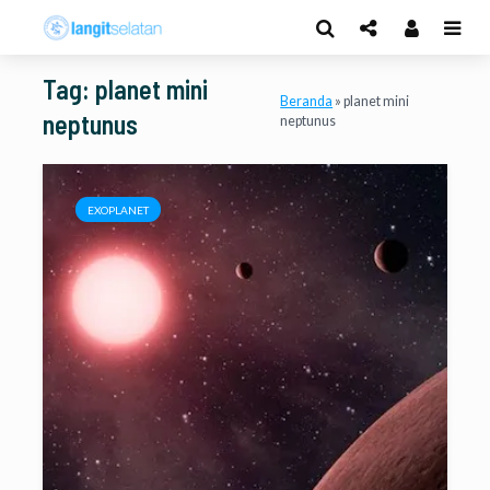
Tag: planet mini
Beranda
»
planet mini
neptunus
neptunus
EXOPLANET