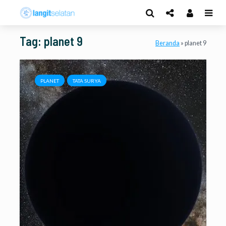
Tag: planet 9
Beranda
»
planet 9
PLANET
TATA SURYA