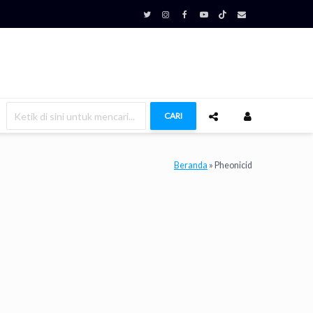
CARI
Beranda
»
Pheonicid