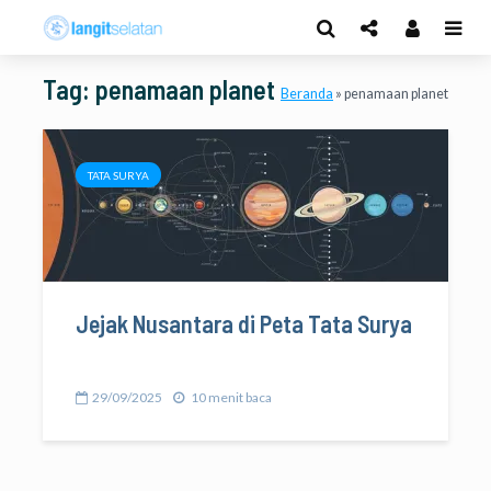
Tag: penamaan planet
Beranda
»
penamaan planet
TATA SURYA
Jejak Nusantara di Peta Tata Surya
29/09/2025
10 menit baca